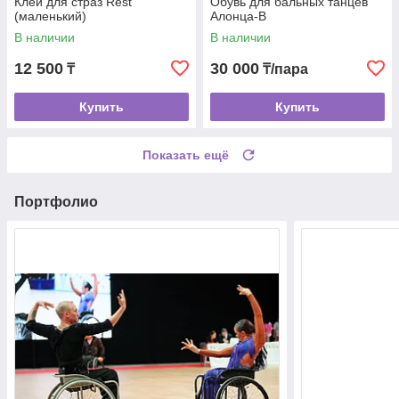
Клей для страз Rest
Обувь для бальных танцев
(маленький)
Алонца-В
В наличии
В наличии
12 500
30 000
₸
₸/пара
Купить
Купить
Показать ещё
Портфолио