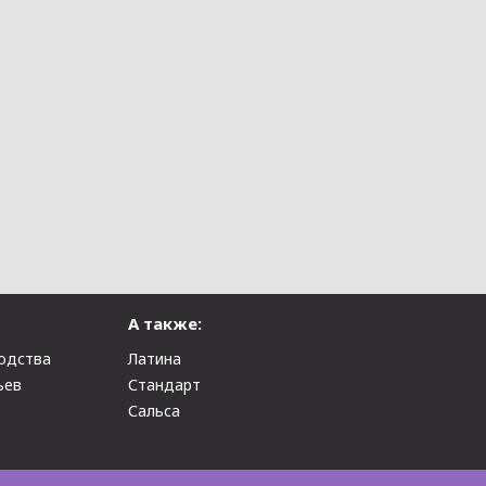
А также:
одства
Латина
ьев
Стандарт
Сальса