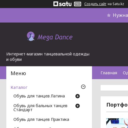
Создать сайт
на Satu.kz
✮ Нужна 
Интернет-магазин танцевальной одежды
и обуви
Главная
О
Каталог
Обувь для танцев Латина
Портфо
Обувь для бальных танцев
Стандарт
Обувь для танцев Практика