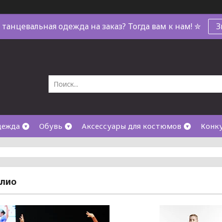
танцевальная одежда на заказ? Тогда вам к нам! ✮
З
дежда
Обувь
Аксессуары для костюмов
Конк
лио