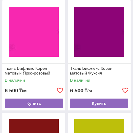
Стойкость к выцветанию
Не рвутся при сильном натяжении
Связаться с менеджером
Танцевальная одежда и аксессуары в
Ткань Бифлекс Корея
Ткань Бифлекс Корея
интернет-магазине Mega Dance!
матовый Ярко-розовый
матовый Фуксия
В наличии
В наличии
Танцуйте с комфортом!
6 500
6 500
₸/м
₸/м
Посмотреть весь каталог
Купить
Купить