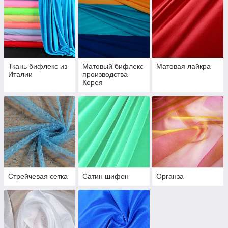
танцевальных платьев!
Для пошива платьев для танцев,
гимнастических купальников, одежды для
разогрева наша компания предлагает большой
выбор тканей. Это ткани самого высокого
качества от лучших производителей. Мы
поможем вам подобрать подходящие ткани:
Ткань бифлекс из
Матовый бифлекс
Матовая лайкра
Италии
производства
бифлекс, лайкра, стрейчевая сетка, сатин-
Корея
шифон, органза, перл-шифон.
Приступить к выбору
Стрейчевая сетка
Сатин шифон
Органза