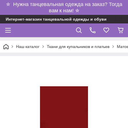
✮ Нужна танцевальная одежда на заказ? Тогда
вам к нам! ✮
Интернет-магазин танцевальной одежды и обуви
Наш каталог
Ткани для купальников и платьев
Матов