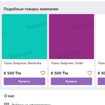
Подобные товары компании
Ткань Бифлекс Martinika
Ткань Бифлекс Violet
Ткан
6 500
6 500
6 5
₸/м
₸/м
Купить
Купить
О нас
Рейтинг не сформирован