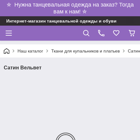
✮ Нужна танцевальная одежда на заказ? Тогда
вам к нам! ✮
Интернет-магазин танцевальной одежды и обуви
Наш каталог
Ткани для купальников и платьев
Сатин
Сатин Вельвет