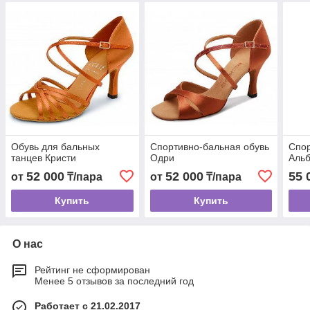
Обувь для бальных
Спортивно-бальная обувь
Спор
танцев Кристи
Одри
Альб
52 000
52 000
55 
от
₸/пара
от
₸/пара
Купить
Купить
О нас
Рейтинг не сформирован
Менее 5 отзывов за последний год
Работает с 21.02.2017