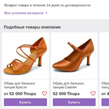
Возврат товара в течение 14 дней по договоренности
Все условия возврата
Подобные товары компании
Обувь для бальных
Обувь для бальных
Обув
танцев Кристи
танцев Савойя
танц
52 000
52 000
от
₸/пара
₸/пара
от
Купить
Купить