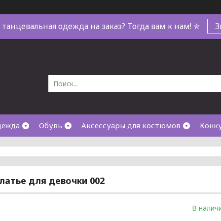
танцевальная одежда на заказ? Тогда вам к нам! ✮
З
дежда
Обувь
Аксессуары для костюмов
Конк
латье для девочки 002
В налич