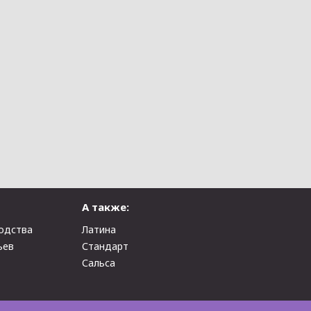
А также:
одства
Латина
ьев
Стандарт
Сальса