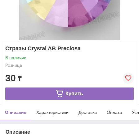
Стразы Crystal AB Preciosa
В наличии
Розница
30
₸
Купить
Описание
Характеристики
Доставка
Оплата
Усл
Описание