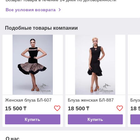
Все условия возврата
Подобные товары компании
Женская блуза БЛ-607
Блуза женская БЛ-887
Блуз
15 500
18 500
18 
₸
₸
Купить
Купить
О нас