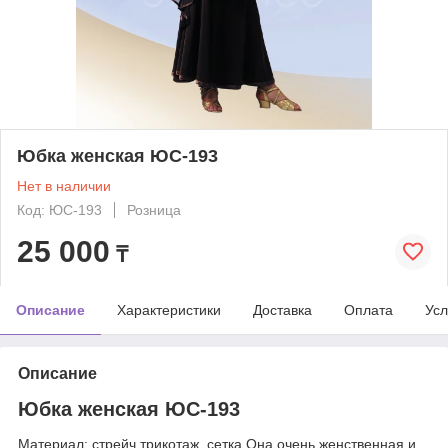
Юбка женская ЮС-193
Нет в наличии
Код: ЮС-193
Розница
25 000
₸
Описание
Характеристики
Доставка
Оплата
Усл
Описание
Юбка женская ЮС-193
Материал: стрейч трикотаж, сетка Она очень женственная и