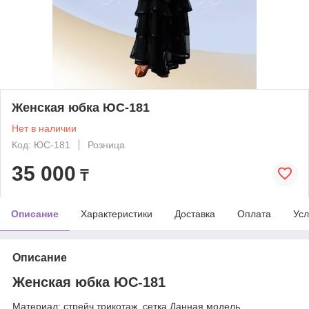
Женская юбка ЮС-181
Нет в наличии
Код: ЮС-181
Розница
35 000
₸
Описание
Характеристики
Доставка
Оплата
Усл
Описание
Женская юбка ЮС-181
Материал: стрейч трикотаж, сетка Данная модель