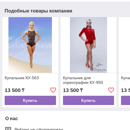
Подобные товары компании
Купальник КУ-563
Купальник для
Купа
хореографии КУ-950
13 500
13 500
13 
₸
₸
Купить
Купить
О нас
Рейтинг не сформирован