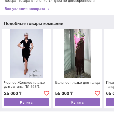
Возврат товара в течение 14 дней по договоренности
Все условия возврата
Подобные товары компании
Черное Женское платье
Бальное платье для танца
Плат
для латины ПЛ-923/1
танц
25 000
55 000
65 
₸
₸
Купить
Купить