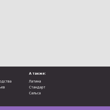
А также:
одства
Латина
ьев
Стандарт
Сальса