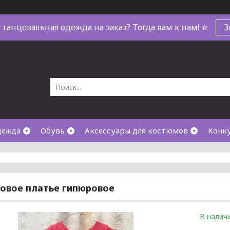
танцевальная одежда на заказ? Тогда вам к нам! ✮
З
дежда
Обувь
Аксессуары для костюмов
Конк
овое платье гипюровое
В налич